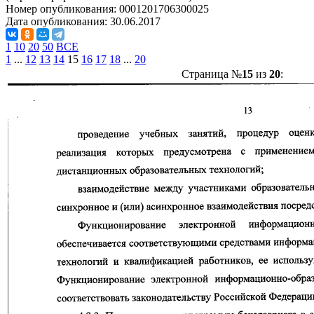
Номер опубликования:
0001201706300025
Дата опубликования:
30.06.2017
1
10
20
50
ВСЕ
1
...
12
13
14
15
16
17
18
...
20
Страница №
15
из
20
: