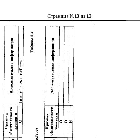
Страница №
13
из
13
: