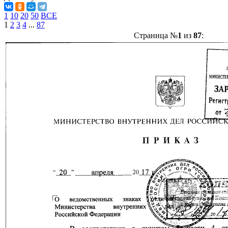
1
10
20
50
ВСЕ
1
2
3
4
...
87
Страница №
1
из
87
: