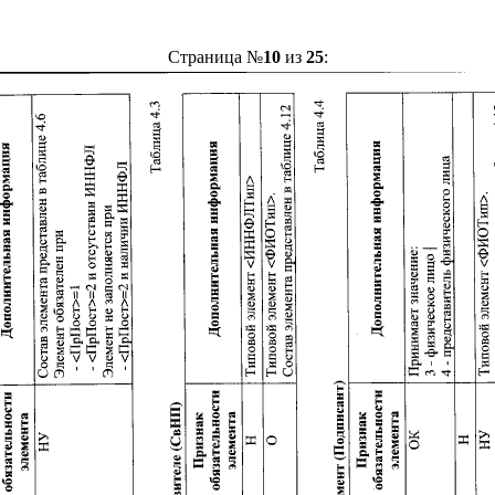
Страница №
10
из
25
: