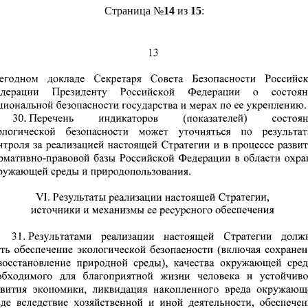
Страница №
14
из
15
: