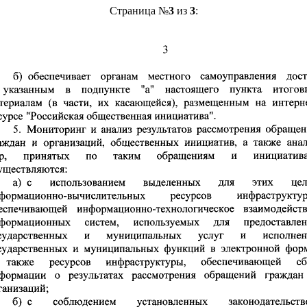
Страница №
3
из
3
: