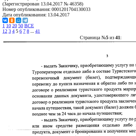
(Зарегистрирован 13.04.2017 № 46358)
Номер опубликования:
0001201704130033
Дата опубликования:
13.04.2017
1
10
20
50
ВСЕ
1
2
3
4
5
6
7
8
...
41
Страница №
5
из
41
: