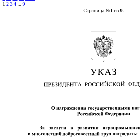
1
2
3
4
...
9
Страница №
1
из
9
: