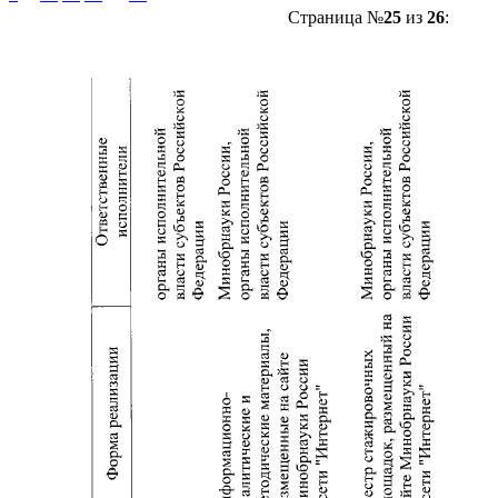
Страница №
25
из
26
: