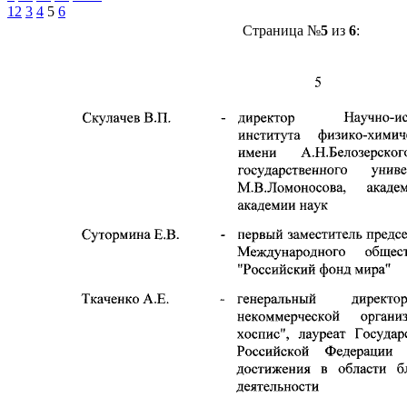
1
2
3
4
5
6
Страница №
5
из
6
: