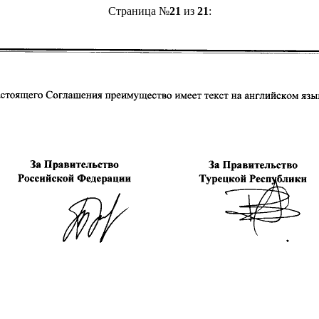
Страница №
21
из
21
: