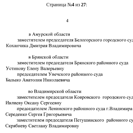
Страница №
4
из
27
: