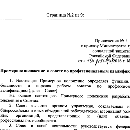
Страница №
2
из
9
: