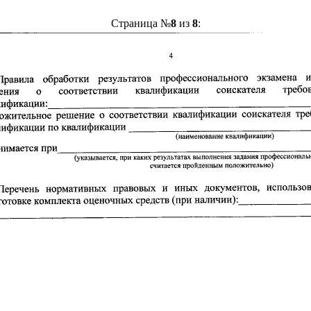
Страница №
8
из
8
: