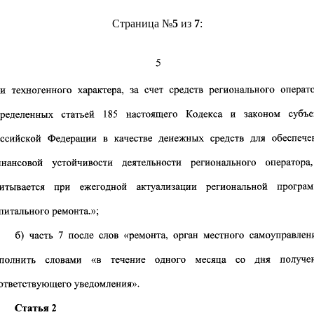
Страница №
5
из
7
: