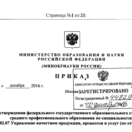
Страница №
1
из
21
: