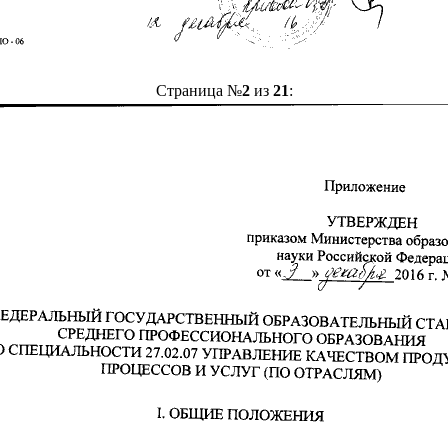
Страница №
2
из
21
: