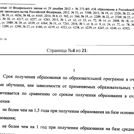
Страница №
4
из
21
: