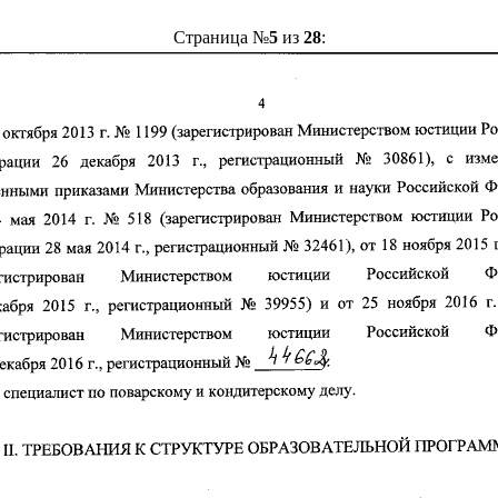
Страница №
5
из
28
: