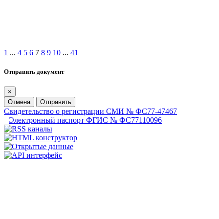
1
...
4
5
6
7
8
9
10
...
41
Отправить документ
×
Отмена
Отправить
Свидетельство о регистрации СМИ № ФС77-47467
Электронный паспорт ФГИС № ФС77110096