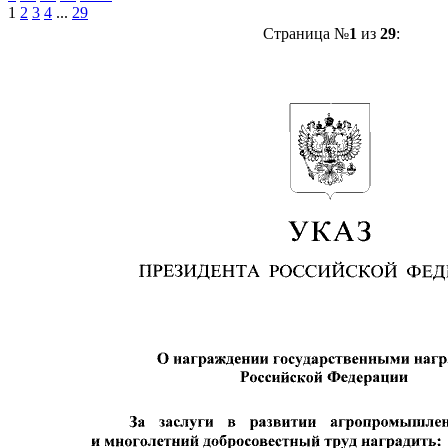
1
2
3
4
...
29
Страница №
1
из
29
: