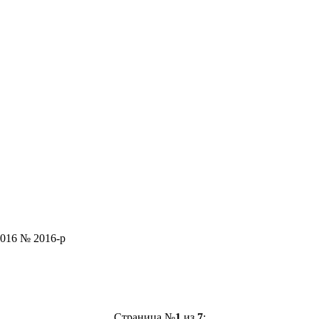
2016 № 2016-р
Страница №
1
из
7
: