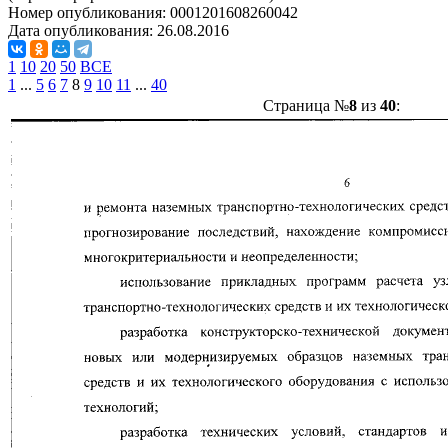
Номер опубликования:
0001201608260042
Дата опубликования:
26.08.2016
1
10
20
50
ВСЕ
1
...
5
6
7
8
9
10
11
...
40
Страница №
8
из
40
: