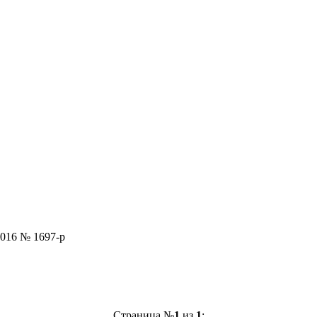
2016 № 1697-р
Страница №
1
из
1
: