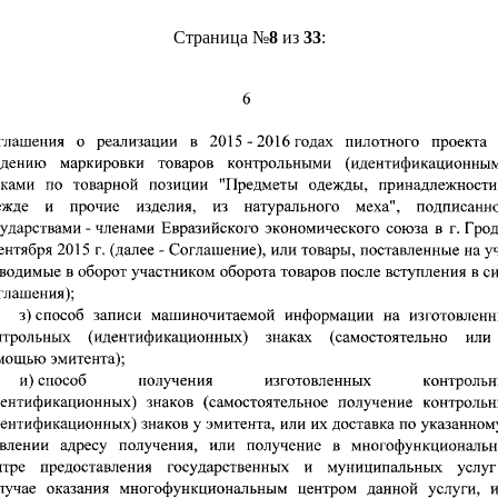
Страница №
8
из
33
: