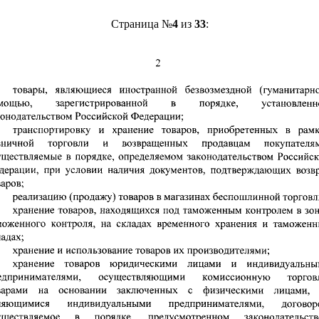
Страница №
4
из
33
: