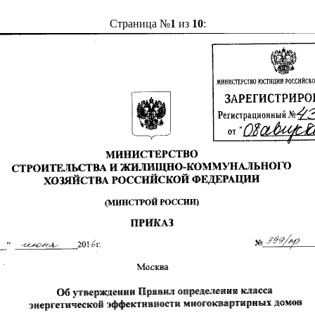
Страница №
1
из
10
: