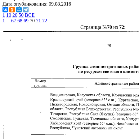
Дата опубликования:
09.08.2016
1
10
20
50
ВСЕ
1
...
67
68
69
70
71
72
Страница №
70
из
72
: