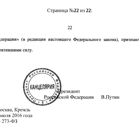
Страница №
22
из
22
: