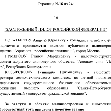
Страница №
16
из
24
: