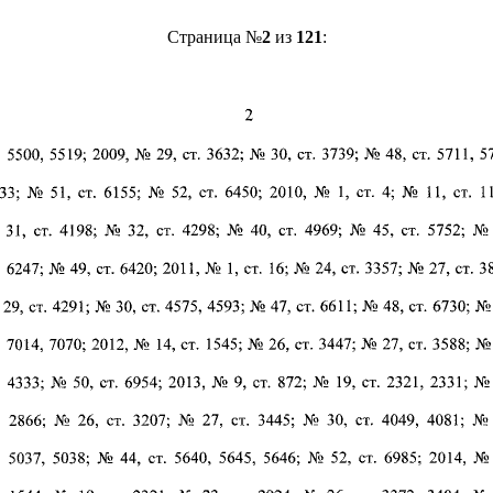
Страница №
2
из
121
: