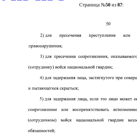
Страница №
50
из
87
: