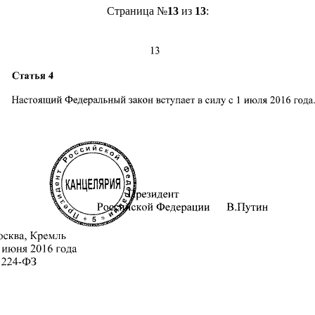
Страница №
13
из
13
: