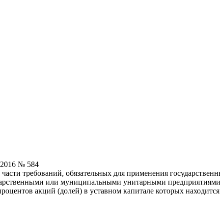
.2016 № 584
в части требований, обязательных для применения государств
арственными или муниципальными унитарными предприятиями, 
роцентов акций (долей) в уставном капитале которых находитс