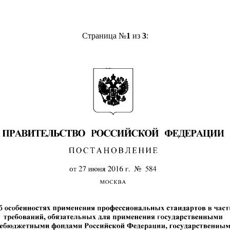
Страница №
1
из
3
: