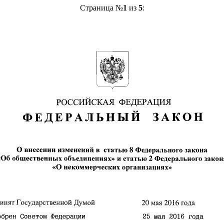
Страница №
1
из
5
: