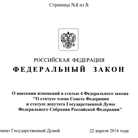
Страница №
1
из
3
: