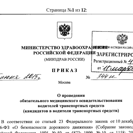
Страница №
1
из
12
: