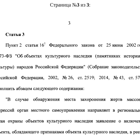
Страница №
3
из
3
: