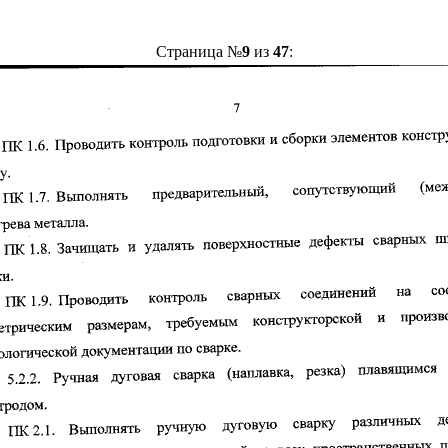
Страница №
9
из
47
: