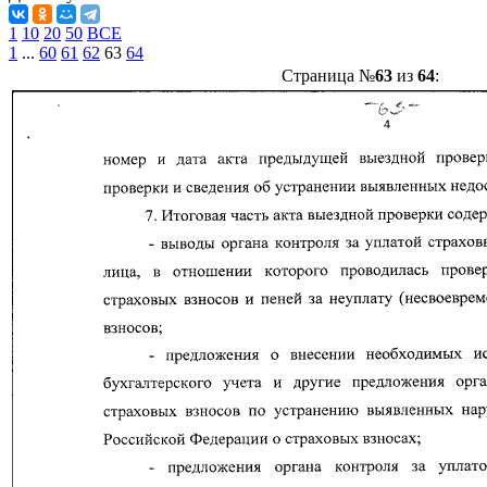
1
10
20
50
ВСЕ
1
...
60
61
62
63
64
Страница №
63
из
64
: