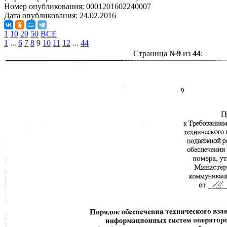
Номер опубликования:
0001201602240007
Дата опубликования:
24.02.2016
1
10
20
50
ВСЕ
1
...
6
7
8
9
10
11
12
...
44
Страница №
9
из
44
: