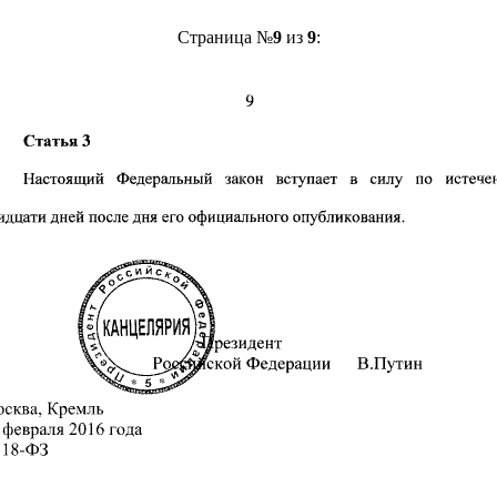
Страница №
9
из
9
: