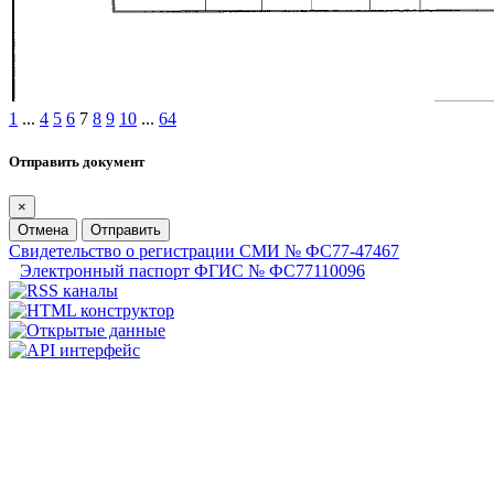
1
...
4
5
6
7
8
9
10
...
64
Отправить документ
×
Отмена
Отправить
Свидетельство о регистрации СМИ № ФС77-47467
Электронный паспорт ФГИС № ФС77110096