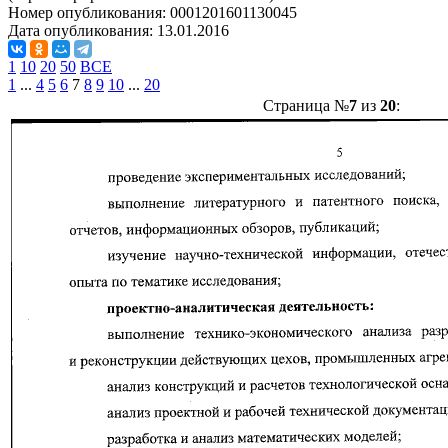
Номер опубликования:
0001201601130045
Дата опубликования:
13.01.2016
1
10
20
50
ВСЕ
1
...
4
5
6
7
8
9
10
...
20
Страница №
7
из
20
: