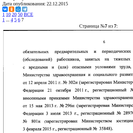
Дата опубликования:
22.12.2015
1
10
20
50
ВСЕ
1
...
4
5
6
7
Страница №
7
из
7
: