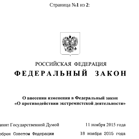
Страница №
1
из
2
: