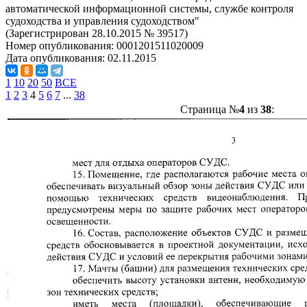
автоматической информационной системы, службе контроля
судоходства и управления судоходством"
(Зарегистрирован 28.10.2015 № 39517)
Номер опубликования:
0001201511020009
Дата опубликования:
02.11.2015
1
10
20
50
ВСЕ
1
2
3
4
5
6
7
...
38
Страница №
4
из
38
: