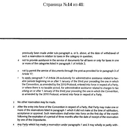
Страница №
14
из
41
: