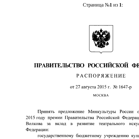
Страница №
1
из
1
: