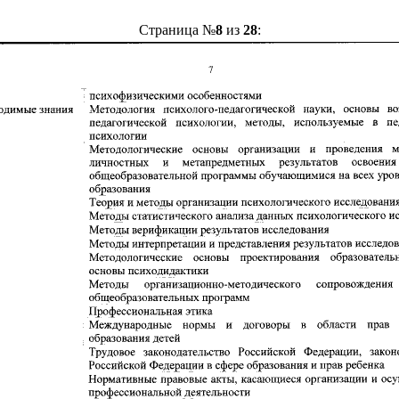
Страница №
8
из
28
: