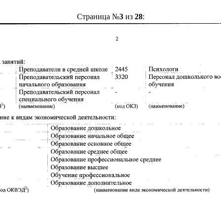
Страница №
3
из
28
: