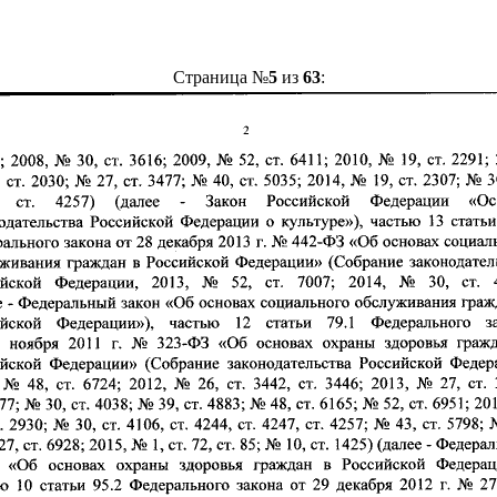
Страница №
5
из
63
: