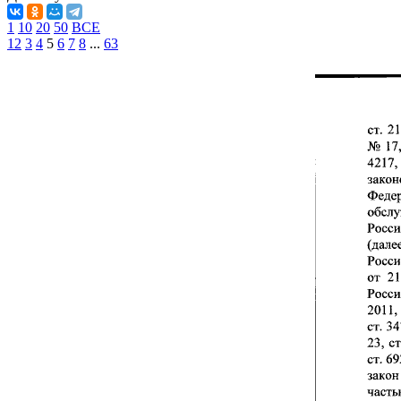
1
10
20
50
ВСЕ
1
2
3
4
5
6
7
8
...
63